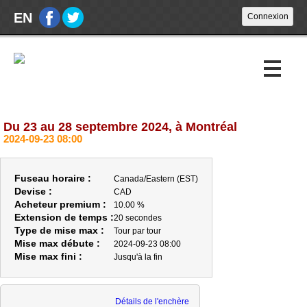
EN
Du 23 au 28 septembre 2024, à Montréal
Encans à venir
2024-09-23 08:00
Encans passés
Fuseau horaire :
Canada/Eastern (EST)
Calendrier
Devise :
CAD
Acheteur premium :
10.00 %
Extension de temps :
20 secondes
À propos
Type de mise max :
Tour par tour
Mise max débute :
2024-09-23 08:00
À PROPOS
Mise max fini :
Jusqu'à la fin
HEURES D'OUVERTURE
ACHETEURS
Détails de l'enchère