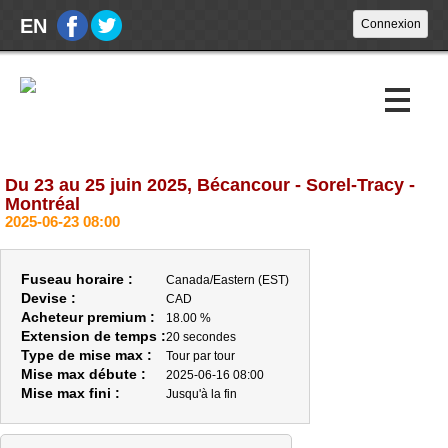
EN
Du 23 au 25 juin 2025, Bécancour - Sorel-Tracy -
Encans à venir
Montréal
2025-06-23 08:00
Encans passés
Calendrier
Fuseau horaire :
Canada/Eastern (EST)
Devise :
CAD
Acheteur premium :
18.00 %
À propos
Extension de temps :
20 secondes
Type de mise max :
Tour par tour
À PROPOS
Mise max débute :
2025-06-16 08:00
HEURES D'OUVERTURE
Mise max fini :
Jusqu'à la fin
ACHETEURS