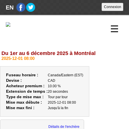
EN
Du 1er au 6 décembre 2025 à Montréal
Encans à venir
2025-12-01 08:00
Encans passés
Fuseau horaire :
Canada/Eastern (EST)
Calendrier
Devise :
CAD
Acheteur premium :
10.00 %
Extension de temps :
20 secondes
À propos
Type de mise max :
Tour par tour
Mise max débute :
2025-12-01 08:00
À PROPOS
Mise max fini :
Jusqu'à la fin
HEURES D'OUVERTURE
ACHETEURS
Détails de l'enchère