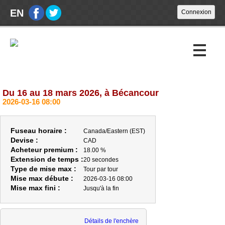
EN
Du 16 au 18 mars 2026, à Bécancour
Encans à venir
2026-03-16 08:00
Encans passés
Fuseau horaire :
Canada/Eastern (EST)
Calendrier
Devise :
CAD
Acheteur premium :
18.00 %
Extension de temps :
20 secondes
À propos
Type de mise max :
Tour par tour
Mise max débute :
2026-03-16 08:00
À PROPOS
Mise max fini :
Jusqu'à la fin
HEURES D'OUVERTURE
ACHETEURS
Détails de l'enchère