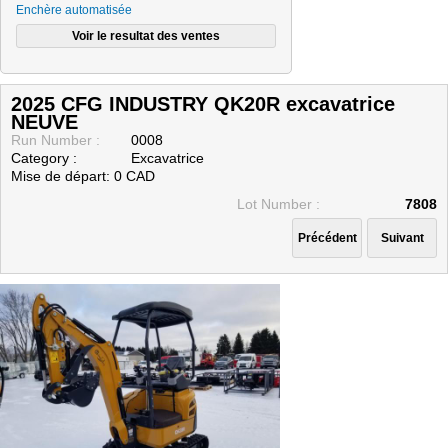
Enchère automatisée
CONSIGNATAIRES (VENDEURS)
MODES DE PAIEMENT
Nous joindre
2025 CFG INDUSTRY QK20R excavatrice
NEUVE
Run Number :
0008
Category :
Excavatrice
Mise de départ: 0 CAD
Lot Number :
7808