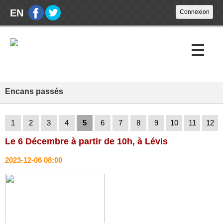
EN
Encans passés
Encans à venir
Encans passés
1
2
3
4
5
6
7
8
9
10
11
12
Calendrier
Le 6 Décembre à partir de 10h, à Lévis
À propos
2023-12-06 08:00
À PROPOS
HEURES D'OUVERTURE
ACHETEURS