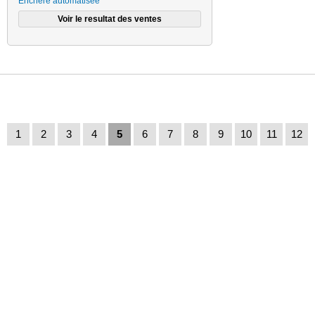
Enchère automatisée
1
2
3
4
5
6
7
8
9
10
11
12