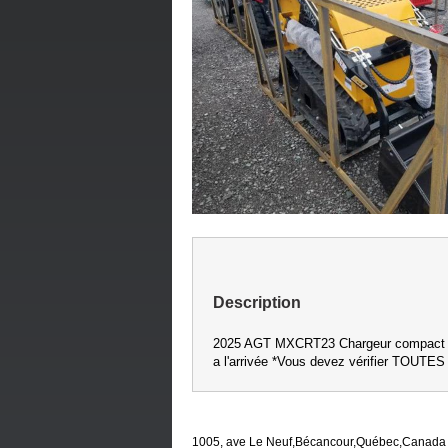
Description
2025 AGT MXCRT23 Chargeur compact su
a l'arrivée *Vous devez vérifier TOUTES 
1005, ave Le Neuf,Bécancour,Québec,Canada