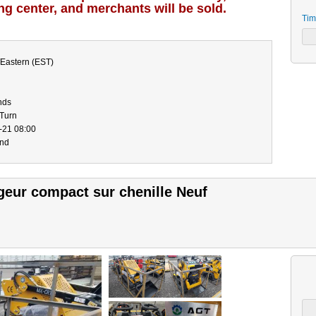
ing center, and merchants will be sold.
Tim
Eastern (EST)
nds
-Turn
-21 08:00
end
ur compact sur chenille Neuf