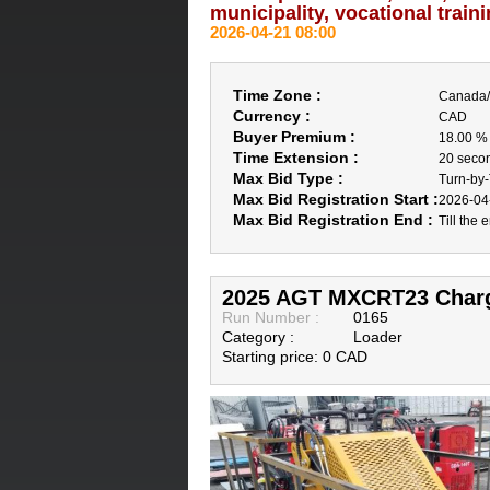
municipality, vocational train
2026-04-21 08:00
Time Zone :
Canada/
Currency :
CAD
Buyer Premium :
18.00 %
Time Extension :
20 seco
Max Bid Type :
Turn-by
Max Bid Registration Start :
2026-04
Max Bid Registration End :
Till the 
2025 AGT MXCRT23 Charge
Run Number :
0165
Category :
Loader
Starting price: 0 CAD