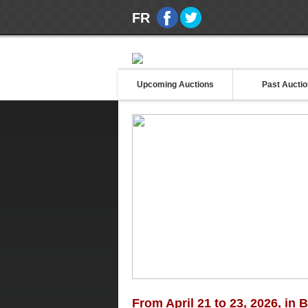
FR
Upcoming Auctions
Past Aucti
From April 21 to 23, 2026, in 