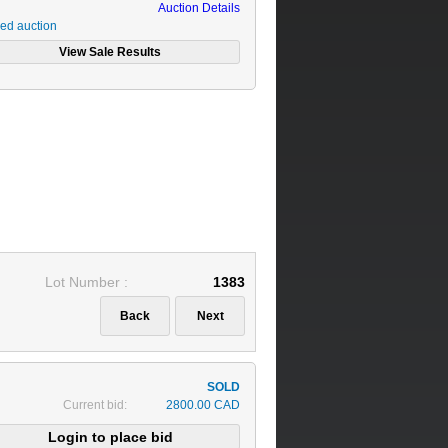
Auction Details
ed auction
Lot Number :
1383
Current bid:
2800.00 CAD