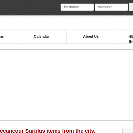
ons
Calendar
About Us
HE
I
Bécancour Surplus items from the city,