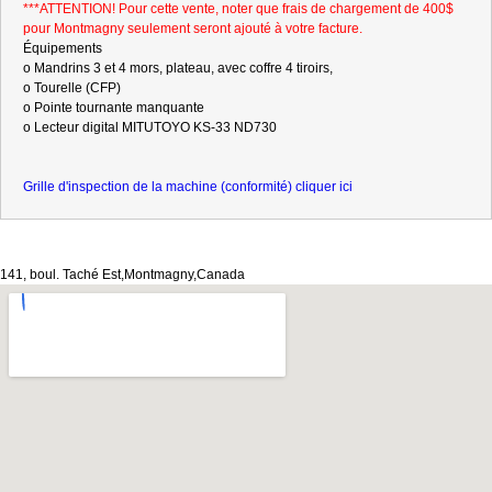
***ATTENTION! Pour cette vente, noter que frais de chargement de 400$
pour Montmagny seulement seront ajouté à votre facture.
Équipements
o Mandrins 3 et 4 mors, plateau, avec coffre 4 tiroirs,
o Tourelle (CFP)
o Pointe tournante manquante
o Lecteur digital MITUTOYO KS-33 ND730
Grille d'inspection de la machine (conformité) cliquer ici
141, boul. Taché Est,Montmagny,Canada