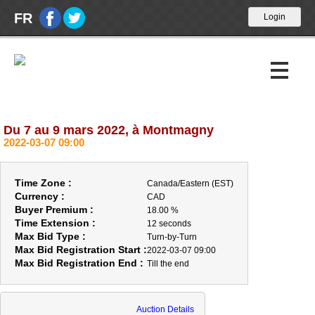
FR
Du 7 au 9 mars 2022, à Montmagny
Upcoming Auctions
2022-03-07 09:00
Past Auctions
Time Zone :
Canada/Eastern (EST)
Calendar
Currency :
CAD
Buyer Premium :
18.00 %
Time Extension :
About Us
12 seconds
Max Bid Type :
Turn-by-Turn
Max Bid Registration Start :
2022-03-07 09:00
ABOUT US
Max Bid Registration End :
Till the end
OPENING HOUR
BUYERS
Auction Details