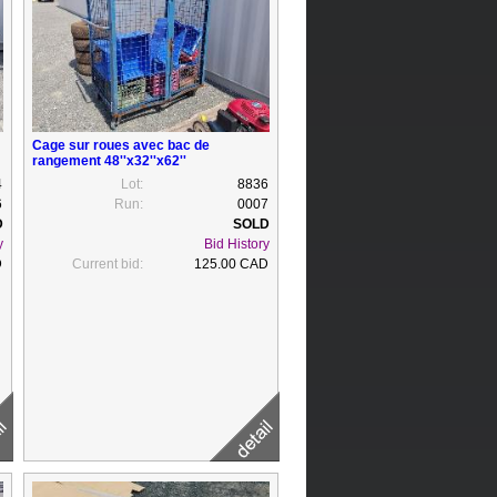
Cage sur roues avec bac de
rangement 48''x32''x62''
4
Lot:
8836
6
Run:
0007
y
Bid History
D
Current bid:
125.00 CAD