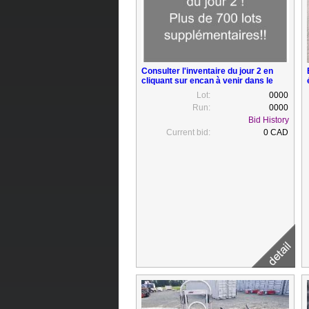
Consulter l'inventaire du jour 2 en
cliquant sur encan à venir dans le
haut à gauche. Plus de 700 lots
Lot:
0000
supplémentaires!!
Run:
0000
Bid History
Current bid:
0 CAD