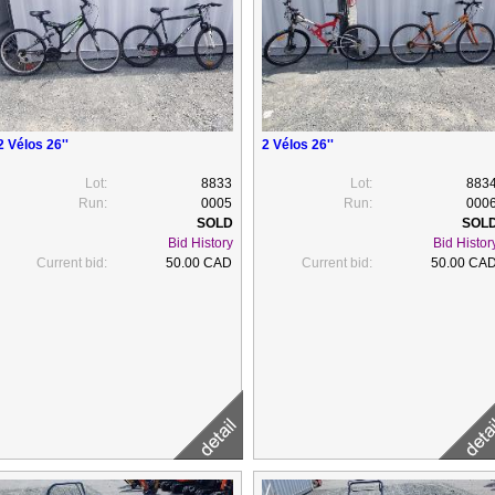
2 Vélos 26''
2 Vélos 26''
Lot:
8833
Lot:
883
Run:
0005
Run:
000
Bid History
Bid Histor
Current bid:
50.00 CAD
Current bid:
50.00 CA