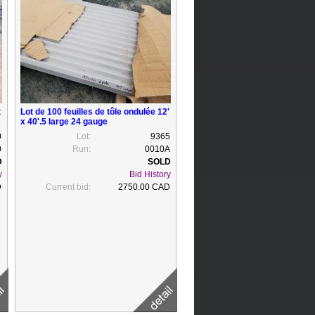
t
Lot de 100 feuilles de tôle ondulée 12'
x 40'.5 large 24 gauge
0
Lot:
9365
0
Run:
0010A
y
Bid History
D
Current bid:
2750.00 CAD