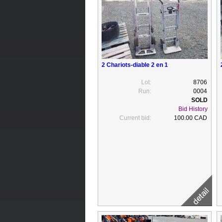
2 Chariots-diable 2 en 1
Lot:
8706
Run:
0004
Bid History
Current bid:
100.00 CAD