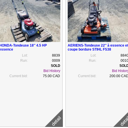
HONDA-Tondeuse 18'' 4.5 HP
AERIENS-Tondeuse 22'' à essence e
essence
coupe bordure STIHL FS38
Lot:
8839
Lot:
884
Run:
0009
Run:
001
Bid History
Bid Histor
Current bid:
75.00 CAD
Current bid:
200.00 CA