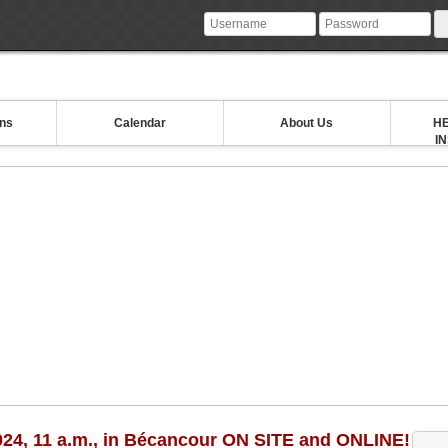
ons
Calendar
About Us
HE
I
024, 11 a.m., in Bécancour ON SITE and ONLINE!