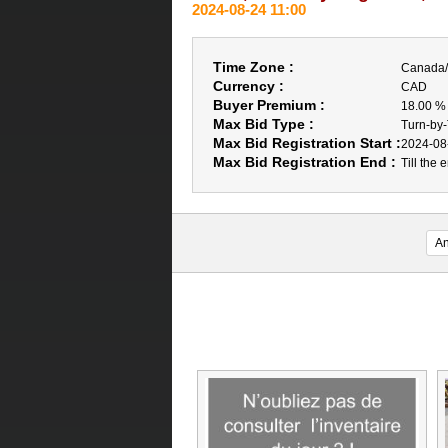
2024-08-24 11:00
Time Zone :
Canada/
Currency :
CAD
Buyer Premium :
18.00 %
Max Bid Type :
Turn-by
Max Bid Registration Start :
2024-08
Max Bid Registration End :
Till the 