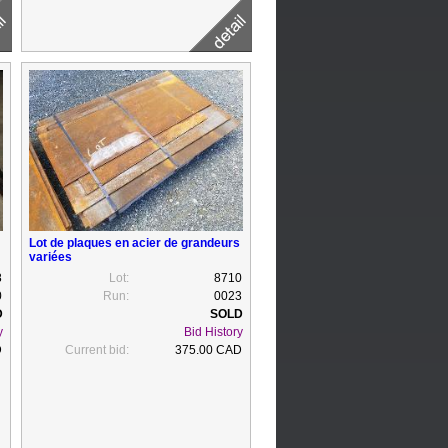
Lot de plaques en acier de grandeurs
variées
8
Lot:
8710
0
Run:
0023
y
Bid History
D
Current bid:
375.00 CAD