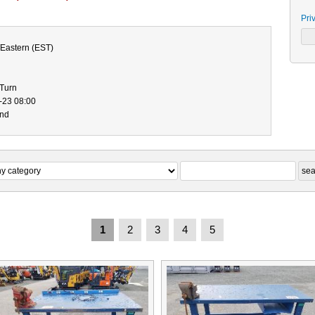
Pri
Eastern (EST)
-Turn
-23 08:00
end
1
2
3
4
5