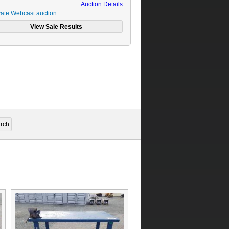
Auction Details
vate Webcast auction