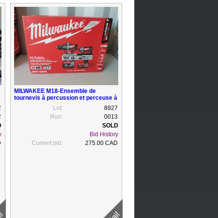
MILWAKEE M18-Ensemble de
tournevis à percussion et perceuse à
percussion, 1 batterie 4.0 et un
2
Lot:
8927
batterie 2.0, chargeur, sac, neuf
2
Run:
0013
y
Bid History
D
Current bid:
275.00 CAD