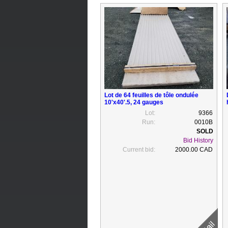
Lot de 64 feuilles de tôle ondulée
10'x40'.5, 24 gauges
Lot:
9366
Run:
0010B
Bid History
Current bid:
2000.00 CAD