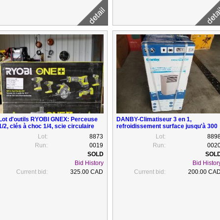
Lot d'outils RYOBI GNEX: Perceuse
DANBY-Climatiseur 3 en 1,
1/2, clés à choc 1/4, scie circulaire
refroidissement surface jusqu'à 300
5''1/2, scie alternative, ....neufs
pi carré, neuf
Lot:
8873
Lot:
889
Run:
0019
Run:
002
Bid History
Bid Histor
Current bid:
325.00 CAD
Current bid:
200.00 CA