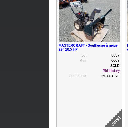
MASTERCRAFT - Souffleuse à neige
29'' 10.5 HP
Lot:
8837
Run:
0008
Bid History
Current bid:
150.00 CAD