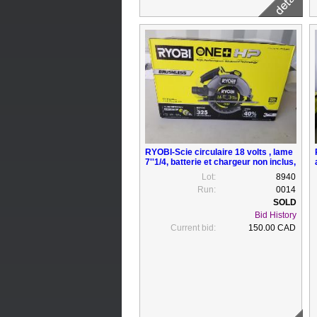
RYOBI-Scie circulaire 18 volts , lame
7''1/4, batterie et chargeur non inclus,
neuf
Lot:
8940
Run:
0014
Bid History
Current bid:
150.00 CAD