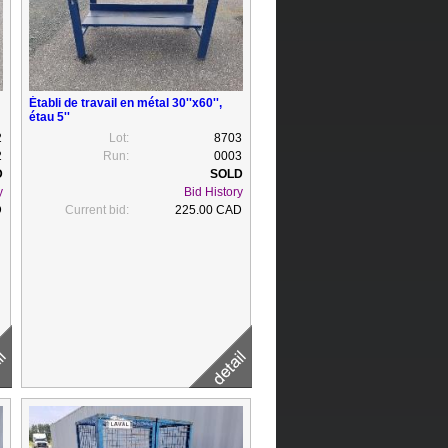
Établi de travail en métal 30''x60'',
étau 5''
2
Lot:
8703
2
Run:
0003
y
Bid History
D
Current bid:
225.00 CAD