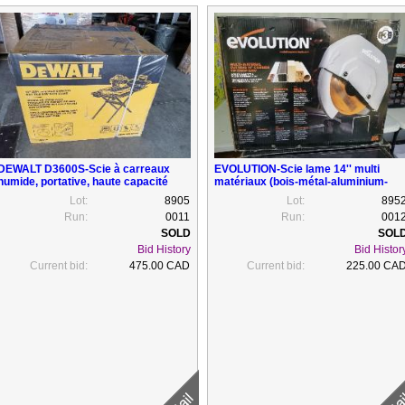
DEWALT D3600S-Scie à carreaux
EVOLUTION-Scie lame 14'' multi
humide, portative, haute capacité
matériaux (bois-métal-aluminium-
avec support, neuve
plastique), neuve
Lot:
8905
Lot:
895
Run:
0011
Run:
001
Bid History
Bid Histor
Current bid:
475.00 CAD
Current bid:
225.00 CA