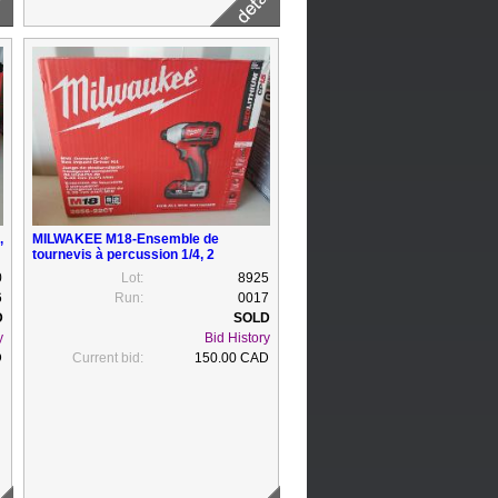
,
MILWAKEE M18-Ensemble de
tournevis à percussion 1/4, 2
batteries, chargeur, sac, neuf
0
Lot:
8925
6
Run:
0017
y
Bid History
D
Current bid:
150.00 CAD