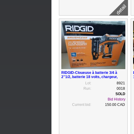
RIDGID-Cloueuse à batterie 3/4 à
2''1/2, batterie 18 volts, chargeur,
sac, neuve
Lot:
8921
Run:
0018
Bid History
Current bid:
150.00 CAD