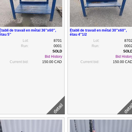
Établi de travail en métal 36''x60'',
Établi de travail en métal 30''x60'',
étau 5''
étau 4''1/2
Lot:
8701
Lot:
870
Run:
0001
Run:
000
Bid History
Bid Histor
Current bid:
150.00 CAD
Current bid:
150.00 CA