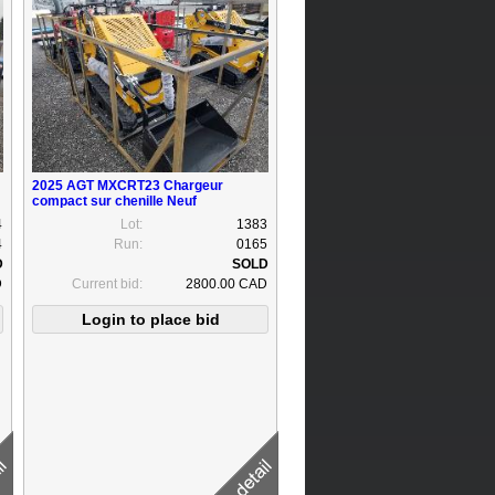
2025 AGT MXCRT23 Chargeur
compact sur chenille Neuf
4
Lot:
1383
4
Run:
0165
D
Current bid:
2800.00 CAD