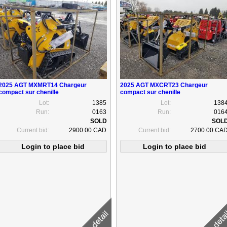
2025 AGT MXMRT14 Chargeur
2025 AGT MXCRT23 Chargeur
compact sur chenille
compact sur chenille
Lot:
1385
Lot:
138
Run:
0163
Run:
016
Current bid:
2900.00 CAD
Current bid:
2700.00 CA