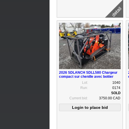
2026 SDLANCH SDLL580 Chargeur
compact sur chenille avec boitier
Lot:
1040
Run:
0174
Current bid:
3750.00 CAD