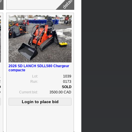
2026 SD LANCH SDLL580 Chargeur
compacte
1
Lot:
1039
2
Run:
0173
D
Current bid:
3500.00 CAD