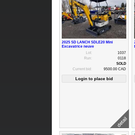
2025 SD LANCH SDLE20 Mini
Excavatrice neuve
Lot:
1037
Run:
0118
Current bid:
9500.00 CAD