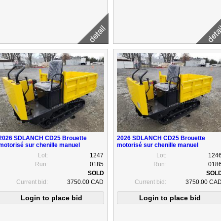
2026 SDLANCH CD25 Brouette
2026 SDLANCH CD25 Brouette
motorisé sur chenille manuel
motorisé sur chenille manuel
Lot:
1247
Lot:
124
Run:
0185
Run:
018
Current bid:
3750.00 CAD
Current bid:
3750.00 CA