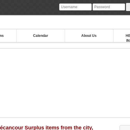
ons
Calendar
About Us
HE
I
Bécancour Surplus items from the city,