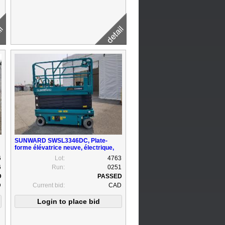
SUNWARD SWSL3346DC, Plate-
forme élévatrice neuve, électrique,
6500Lbs, démarre sans survoltage,
6
Lot:
4763
extension environ 36'', élévation 33'
6
Run:
0251
(Donner la boite bureau Véro)
D
Current bid:
CAD