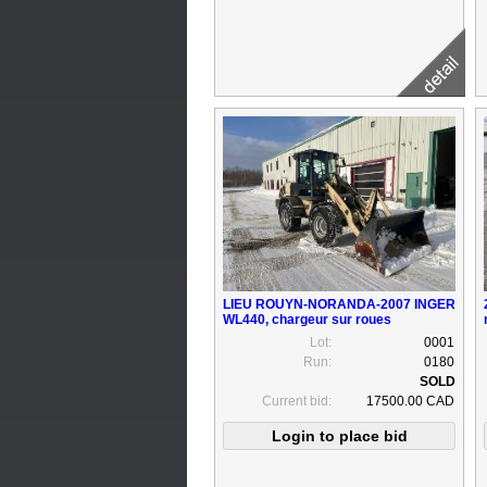
LIEU ROUYN-NORANDA-2007 INGER
WL440, chargeur sur roues
Lot:
0001
Run:
0180
Current bid:
17500.00 CAD