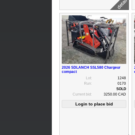
2026 SDLANCH SSL580 Chargeur
compact
Lot:
1248
Run:
0170
Current bid:
3250.00 CAD