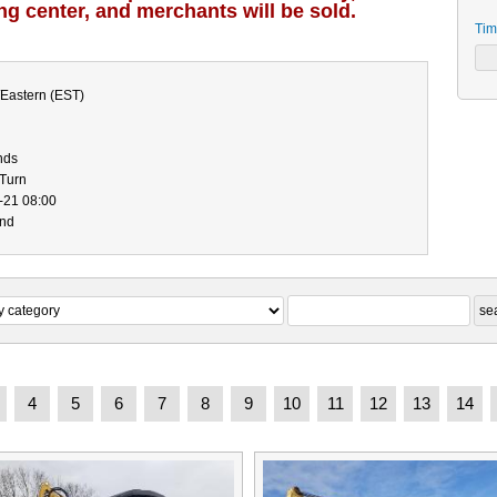
ing center, and merchants will be sold.
Tim
Eastern (EST)
nds
-Turn
-21 08:00
end
4
5
6
7
8
9
10
11
12
13
14