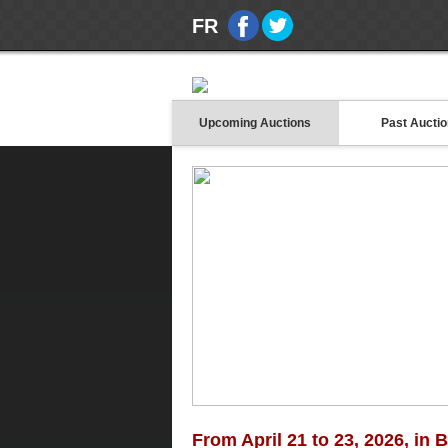
FR
Upcoming Auctions
Past Aucti
From April 21 to 23, 2026, in 