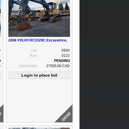
2008 VOLVO RC3329C Excavatrice,
9
Lot:
6920
1
Run:
0122
D
Current bid:
27500.00 CAD