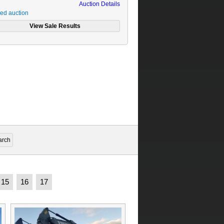
Auction Details
ed auction
15
16
17