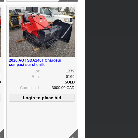
2026 AGT SDA140T Chargeur
compact sur chenille
0
Lot:
1379
8
Run:
0169
D
Current bid:
3000.00 CAD