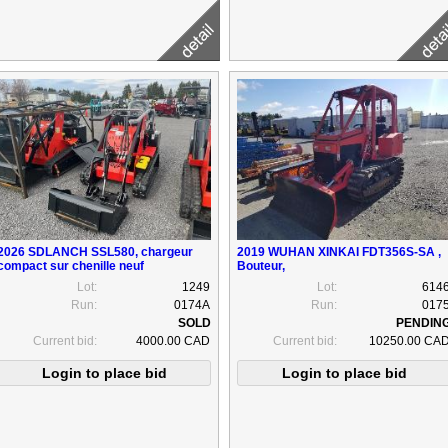
2026 SDLANCH SSL580, chargeur
2019 WUHAN XINKAI FDT356S-SA ,
compact sur chenille neuf
Bouteur,
Lot:
1249
Lot:
614
Run:
0174A
Run:
017
Current bid:
4000.00 CAD
Current bid:
10250.00 CA