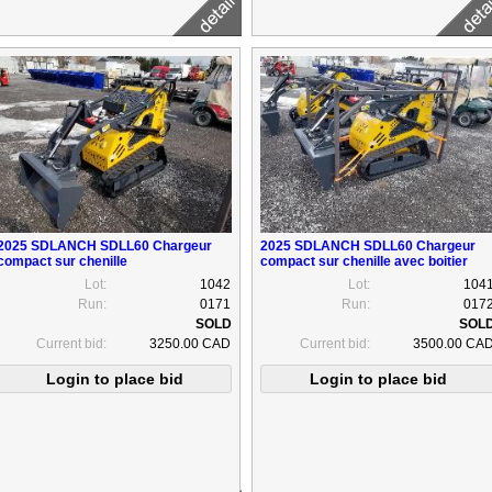
2025 SDLANCH SDLL60 Chargeur
2025 SDLANCH SDLL60 Chargeur
compact sur chenille
compact sur chenille avec boitier
Lot:
1042
Lot:
104
Run:
0171
Run:
017
Current bid:
3250.00 CAD
Current bid:
3500.00 CA