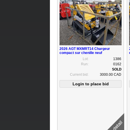
2026 AGT MXMRT14 Chargeur
compact sur chenille neuf
Lot:
1386
Run:
0162
Current bid:
3000.00 CAD