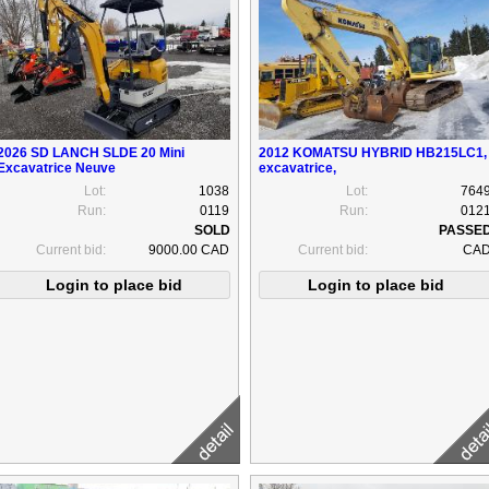
2026 SD LANCH SLDE 20 Mini
2012 KOMATSU HYBRID HB215LC1,
Excavatrice Neuve
excavatrice,
Lot:
1038
Lot:
764
Run:
0119
Run:
012
Current bid:
9000.00 CAD
Current bid:
CA