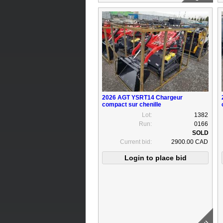
2026 AGT YSRT14 Chargeur
compact sur chenille
Lot:
1382
Run:
0166
Current bid:
2900.00 CAD