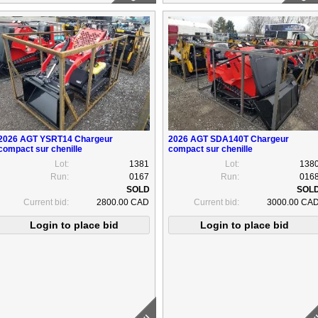
2026 AGT YSRT14 Chargeur
2026 AGT SDA140T Chargeur
compact sur chenille
compact sur chenille
Lot:
1381
Lot:
138
Run:
0167
Run:
016
Current bid:
2800.00 CAD
Current bid:
3000.00 CA