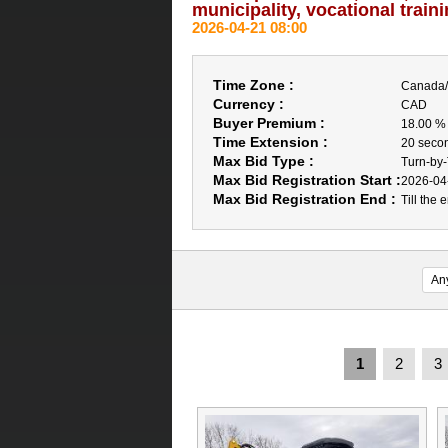
municipality, vocational train
2026-04-21 08:00
Time Zone :
Canada/
Currency :
CAD
Buyer Premium :
18.00 %
Time Extension :
20 seco
Max Bid Type :
Turn-by
Max Bid Registration Start :
2026-04
Max Bid Registration End :
Till the 
1
2
3