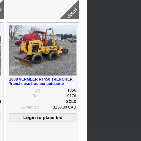
2008 VERMEER RT450 TRENCHER
Trancheuse tracteur autoporté
6
Lot:
1056
5
Run:
0176
D
Current bid:
3250.00 CAD